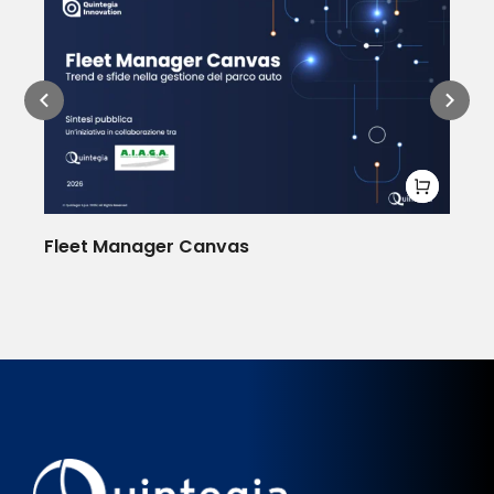
l
Fleet Manager Canvas
De